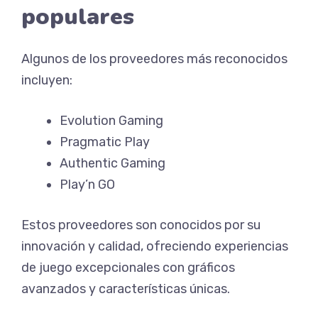
populares
Algunos de los proveedores más reconocidos
incluyen:
Evolution Gaming
Pragmatic Play
Authentic Gaming
Play’n GO
Estos proveedores son conocidos por su
innovación y calidad, ofreciendo experiencias
de juego excepcionales con gráficos
avanzados y características únicas.