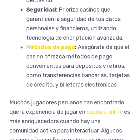
del casino.
Seguridad:
Prioriza casinos que
garanticen la seguridad de tus datos
personales y financieros, utilizando
tecnología de encriptación avanzada.
Métodos de pago
:
Asegúrate de que el
casino ofrezca métodos de pago
convenientes para depósitos y retiros,
como transferencias bancarias, tarjetas
de crédito, y billeteras electrónicas.
Muchos jugadores peruanos han encontrado
que la experiencia de jugar en
casinos online
es
más enriquecedora cuando hay una
comunidad activa para interactuar. Algunos