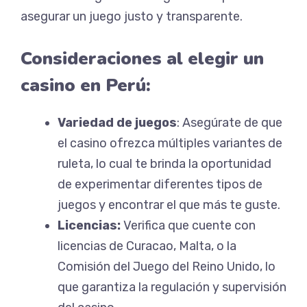
asegurar un juego justo y transparente.
Consideraciones al elegir un
casino en Perú:
Variedad de juegos
: Asegúrate de que
el casino ofrezca múltiples variantes de
ruleta, lo cual te brinda la oportunidad
de experimentar diferentes tipos de
juegos y encontrar el que más te guste.
Licencias:
Verifica que cuente con
licencias de Curacao, Malta, o la
Comisión del Juego del Reino Unido, lo
que garantiza la regulación y supervisión