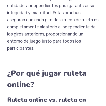
entidades independientes para garantizar su
integridad y exactitud. Estas pruebas
aseguran que cada giro de la rueda de ruleta es
completamente aleatorio e independiente de
los giros anteriores, proporcionando un
entorno de juego justo para todos los
participantes.
¿Por qué jugar ruleta
online?
Ruleta online vs. ruleta en