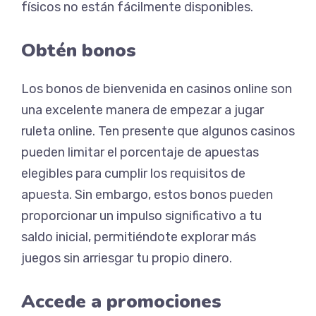
físicos no están fácilmente disponibles.
Obtén bonos
Los bonos de bienvenida en casinos online son
una excelente manera de empezar a jugar
ruleta online. Ten presente que algunos casinos
pueden limitar el porcentaje de apuestas
elegibles para cumplir los requisitos de
apuesta. Sin embargo, estos bonos pueden
proporcionar un impulso significativo a tu
saldo inicial, permitiéndote explorar más
juegos sin arriesgar tu propio dinero.
Accede a promociones