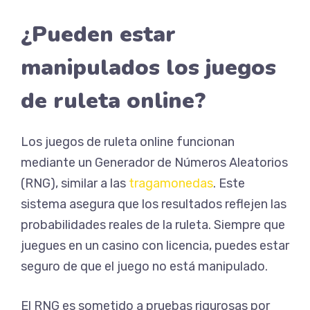
¿Pueden estar
manipulados los juegos
de ruleta online?
Los juegos de ruleta online funcionan
mediante un Generador de Números Aleatorios
(RNG), similar a las
tragamonedas
. Este
sistema asegura que los resultados reflejen las
probabilidades reales de la ruleta. Siempre que
juegues en un casino con licencia, puedes estar
seguro de que el juego no está manipulado.
El RNG es sometido a pruebas rigurosas por