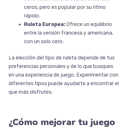
ceros, pero es popular por su ritmo
rápido.
Ruleta Europea:
Ofrece un equilibrio
entre la versión francesa y americana,
con un solo cero.
La elección del tipo de ruleta depende de tus
preferencias personales y de lo que busques
en una experiencia de juego. Experimentar con
diferentes tipos puede ayudarte a encontrar el
que más disfrutes.
¿Cómo mejorar tu juego