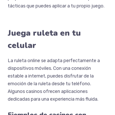
tácticas que puedes aplicar a tu propio juego.
Juega ruleta en tu
celular
La ruleta online se adapta perfectamente a
dispositivos móviles. Con una conexión
estable a internet, puedes disfrutar de la
emoción de la ruleta desde tu teléfono.
Algunos casinos ofrecen aplicaciones
dedicadas para una experiencia más fluida.
Ejemplos de casinos con