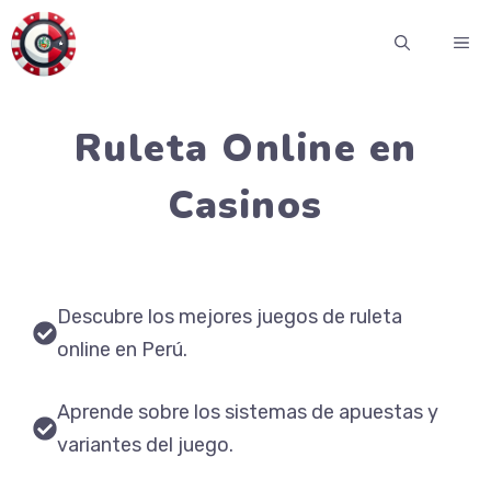
Skip
Me
to
content
Ruleta Online en
Casinos
Descubre los mejores juegos de ruleta
online en Perú.
Aprende sobre los sistemas de apuestas y
variantes del juego.