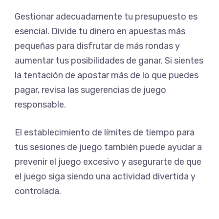
Gestionar adecuadamente tu presupuesto es
esencial. Divide tu dinero en apuestas más
pequeñas para disfrutar de más rondas y
aumentar tus posibilidades de ganar. Si sientes
la tentación de apostar más de lo que puedes
pagar, revisa las sugerencias de juego
responsable.
El establecimiento de límites de tiempo para
tus sesiones de juego también puede ayudar a
prevenir el juego excesivo y asegurarte de que
el juego siga siendo una actividad divertida y
controlada.