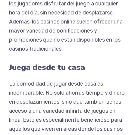
los jugadores disfrutar del juego a cualquier
hora del día, sin necesidad de desplazarse.
Además, los casinos online suelen ofrecer una
mayor variedad de bonificaciones y
promociones que no están disponibles en los
casinos tradicionales.
Juega desde tu casa
La comodidad de jugar desde casa es
incomparable. No solo ahorras tiempo y dinero
en desplazamientos, sino que también tienes
acceso a una variedad infinita de juegos en
línea. Esto es especialmente beneficioso para
aquellos que viven en áreas donde los casinos