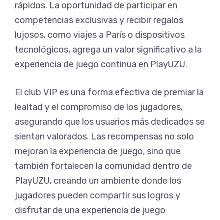
rápidos. La oportunidad de participar en
competencias exclusivas y recibir regalos
lujosos, como viajes a París o dispositivos
tecnológicos, agrega un valor significativo a la
experiencia de juego continua en PlayUZU.
El club VIP es una forma efectiva de premiar la
lealtad y el compromiso de los jugadores,
asegurando que los usuarios más dedicados se
sientan valorados. Las recompensas no solo
mejoran la experiencia de juego, sino que
también fortalecen la comunidad dentro de
PlayUZU, creando un ambiente donde los
jugadores pueden compartir sus logros y
disfrutar de una experiencia de juego