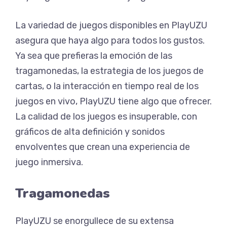
La variedad de juegos disponibles en PlayUZU
asegura que haya algo para todos los gustos.
Ya sea que prefieras la emoción de las
tragamonedas, la estrategia de los juegos de
cartas, o la interacción en tiempo real de los
juegos en vivo, PlayUZU tiene algo que ofrecer.
La calidad de los juegos es insuperable, con
gráficos de alta definición y sonidos
envolventes que crean una experiencia de
juego inmersiva.
Tragamonedas
PlayUZU se enorgullece de su extensa