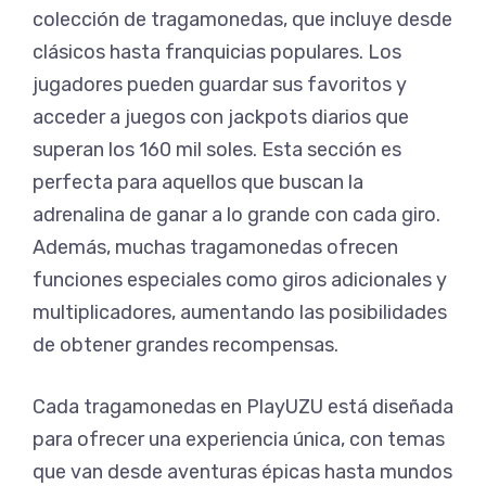
colección de tragamonedas, que incluye desde
clásicos hasta franquicias populares. Los
jugadores pueden guardar sus favoritos y
acceder a juegos con jackpots diarios que
superan los 160 mil soles. Esta sección es
perfecta para aquellos que buscan la
adrenalina de ganar a lo grande con cada giro.
Además, muchas tragamonedas ofrecen
funciones especiales como giros adicionales y
multiplicadores, aumentando las posibilidades
de obtener grandes recompensas.
Cada tragamonedas en PlayUZU está diseñada
para ofrecer una experiencia única, con temas
que van desde aventuras épicas hasta mundos