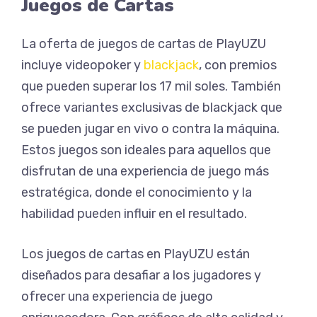
Juegos de Cartas
La oferta de juegos de cartas de PlayUZU
incluye videopoker y
blackjack
, con premios
que pueden superar los 17 mil soles. También
ofrece variantes exclusivas de blackjack que
se pueden jugar en vivo o contra la máquina.
Estos juegos son ideales para aquellos que
disfrutan de una experiencia de juego más
estratégica, donde el conocimiento y la
habilidad pueden influir en el resultado.
Los juegos de cartas en PlayUZU están
diseñados para desafiar a los jugadores y
ofrecer una experiencia de juego