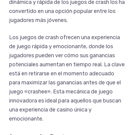
dinámica y rápida de los juegos de crash los ha
convertido en una opción popular entre los
jugadores más jóvenes.
Los juegos de crash ofrecen una experiencia
de juego rápida y emocionante, donde los
jugadores pueden ver cómo sus ganancias
potenciales aumentan en tiempo real. La clave
está en retirarse en el momento adecuado
para maximizar las ganancias antes de que el
juego «crashee». Esta mecánica de juego
innovadora es ideal para aquellos que buscan
una experiencia de casino única y
emocionante.