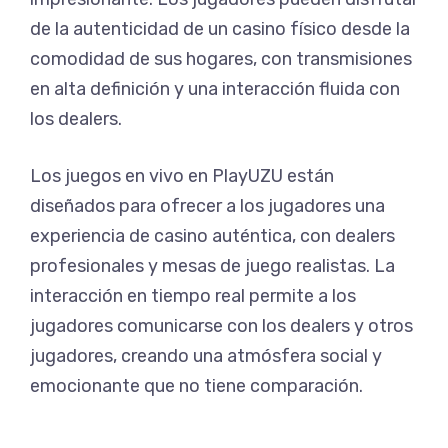
de la autenticidad de un casino físico desde la
comodidad de sus hogares, con transmisiones
en alta definición y una interacción fluida con
los dealers.
Los juegos en vivo en PlayUZU están
diseñados para ofrecer a los jugadores una
experiencia de casino auténtica, con dealers
profesionales y mesas de juego realistas. La
interacción en tiempo real permite a los
jugadores comunicarse con los dealers y otros
jugadores, creando una atmósfera social y
emocionante que no tiene comparación.