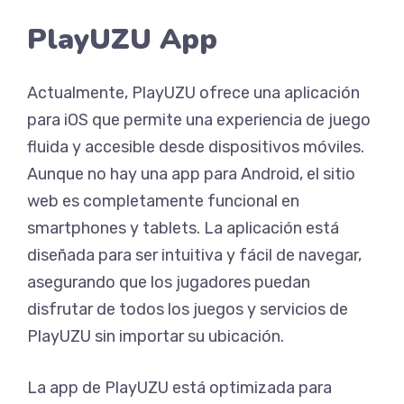
PlayUZU App
Actualmente, PlayUZU ofrece una aplicación
para iOS que permite una experiencia de juego
fluida y accesible desde dispositivos móviles.
Aunque no hay una app para Android, el sitio
web es completamente funcional en
smartphones y tablets. La aplicación está
diseñada para ser intuitiva y fácil de navegar,
asegurando que los jugadores puedan
disfrutar de todos los juegos y servicios de
PlayUZU sin importar su ubicación.
La app de PlayUZU está optimizada para