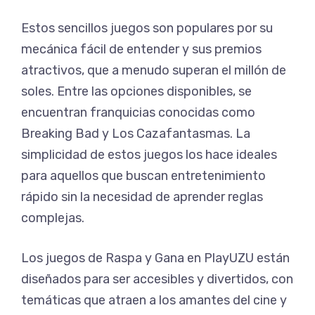
Estos sencillos juegos son populares por su
mecánica fácil de entender y sus premios
atractivos, que a menudo superan el millón de
soles. Entre las opciones disponibles, se
encuentran franquicias conocidas como
Breaking Bad y Los Cazafantasmas. La
simplicidad de estos juegos los hace ideales
para aquellos que buscan entretenimiento
rápido sin la necesidad de aprender reglas
complejas.
Los juegos de Raspa y Gana en PlayUZU están
diseñados para ser accesibles y divertidos, con
temáticas que atraen a los amantes del cine y