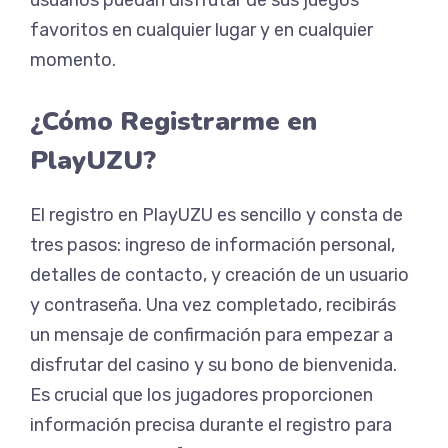
usuarios puedan disfrutar de sus juegos
favoritos en cualquier lugar y en cualquier
momento.
¿Cómo Registrarme en
PlayUZU?
El registro en PlayUZU es sencillo y consta de
tres pasos: ingreso de información personal,
detalles de contacto, y creación de un usuario
y contraseña. Una vez completado, recibirás
un mensaje de confirmación para empezar a
disfrutar del casino y su bono de bienvenida.
Es crucial que los jugadores proporcionen
información precisa durante el registro para