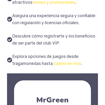
atractivos
bonos y promociones
.
Asegura una experiencia segura y confiable
con regulación y licencias oficiales.
Descubre cómo registrarte y los beneficios
de ser parte del club VIP.
Explora opciones de juegos desde
tragamonedas hasta
casino en vivo
.
MrGreen