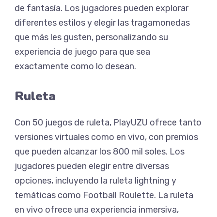
de fantasía. Los jugadores pueden explorar
diferentes estilos y elegir las tragamonedas
que más les gusten, personalizando su
experiencia de juego para que sea
exactamente como lo desean.
Ruleta
Con 50 juegos de ruleta, PlayUZU ofrece tanto
versiones virtuales como en vivo, con premios
que pueden alcanzar los 800 mil soles. Los
jugadores pueden elegir entre diversas
opciones, incluyendo la ruleta lightning y
temáticas como Football Roulette. La ruleta
en vivo ofrece una experiencia inmersiva,