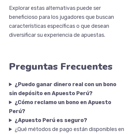
Explorar estas alternativas puede ser
beneficioso para los jugadores que buscan
características específicas o que desean
diversificar su experiencia de apuestas.
Preguntas Frecuentes
¿Puedo ganar dinero real con un bono
sin depósito en Apuesto Perú?
¿Cómo reclamo un bono en Apuesto
Perú?
¿Apuesto Perú es seguro?
¿Qué métodos de pago están disponibles en