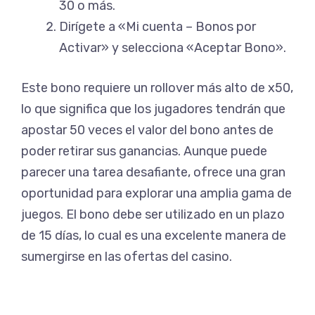
30 o más.
Dirígete a «Mi cuenta – Bonos por
Activar» y selecciona «Aceptar Bono».
Este bono requiere un rollover más alto de x50,
lo que significa que los jugadores tendrán que
apostar 50 veces el valor del bono antes de
poder retirar sus ganancias. Aunque puede
parecer una tarea desafiante, ofrece una gran
oportunidad para explorar una amplia gama de
juegos. El bono debe ser utilizado en un plazo
de 15 días, lo cual es una excelente manera de
sumergirse en las ofertas del casino.