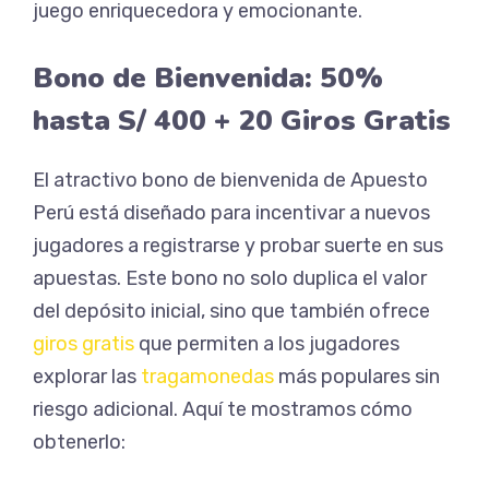
juego enriquecedora y emocionante.
Bono de Bienvenida: 50%
hasta S/ 400 + 20 Giros Gratis
El atractivo bono de bienvenida de Apuesto
Perú está diseñado para incentivar a nuevos
jugadores a registrarse y probar suerte en sus
apuestas. Este bono no solo duplica el valor
del depósito inicial, sino que también ofrece
giros gratis
que permiten a los jugadores
explorar las
tragamonedas
más populares sin
riesgo adicional. Aquí te mostramos cómo
obtenerlo: