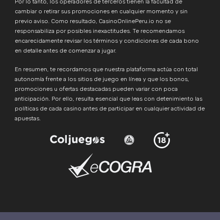
Por lo tanto, los operadores de terceros tienen la facultad de
cambiar o retirar sus promociones en cualquier momento y sin
previo aviso. Como resultado, CasinoOnlinePeru.io no se
responsabiliza por posibles inexactitudes. Te recomendamos
encarecidamente revisar los términos y condiciones de cada bono
en detalle antes de comenzar a jugar.
En resumen, te recordamos que nuestra plataforma actúa con total
autonomía frente a los sitios de juego en línea y que los bonos,
promociones u ofertas destacadas pueden variar con poca
anticipación. Por ello, resulta esencial que leas con detenimiento las
políticas de cada casino antes de participar en cualquier actividad de
apuestas.