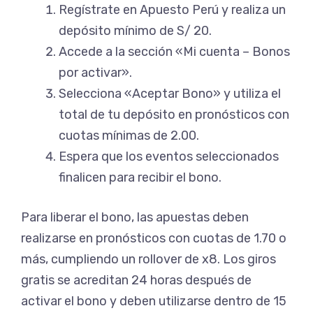
Regístrate en Apuesto Perú y realiza un
depósito mínimo de S/ 20.
Accede a la sección «Mi cuenta – Bonos
por activar».
Selecciona «Aceptar Bono» y utiliza el
total de tu depósito en pronósticos con
cuotas mínimas de 2.00.
Espera que los eventos seleccionados
finalicen para recibir el bono.
Para liberar el bono, las apuestas deben
realizarse en pronósticos con cuotas de 1.70 o
más, cumpliendo un rollover de x8. Los giros
gratis se acreditan 24 horas después de
activar el bono y deben utilizarse dentro de 15