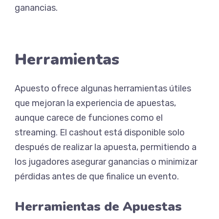
ganancias.
Herramientas
Apuesto ofrece algunas herramientas útiles
que mejoran la experiencia de apuestas,
aunque carece de funciones como el
streaming. El cashout está disponible solo
después de realizar la apuesta, permitiendo a
los jugadores asegurar ganancias o minimizar
pérdidas antes de que finalice un evento.
Herramientas de Apuestas