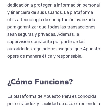
dedicación a proteger la información personal
y financiera de sus usuarios. La plataforma
utiliza tecnología de encriptación avanzada
para garantizar que todas las transacciones
sean seguras y privadas. Además, la
supervisión constante por parte de las
autoridades reguladoras asegura que Apuesto
opere de manera ética y responsable.
¿Cómo Funciona?
La plataforma de Apuesto Perú es conocida
por su rapidez y facilidad de uso, ofreciendo a