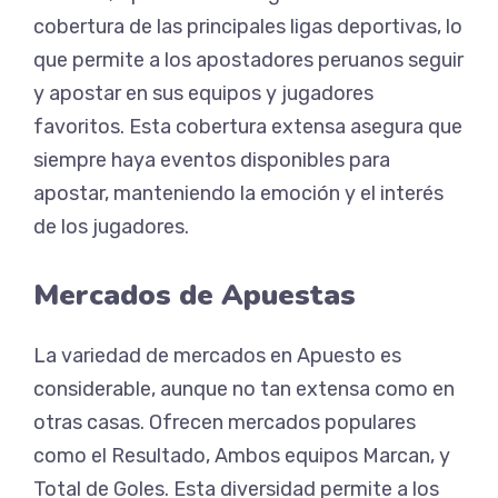
cobertura de las principales ligas deportivas, lo
que permite a los apostadores peruanos seguir
y apostar en sus equipos y jugadores
favoritos. Esta cobertura extensa asegura que
siempre haya eventos disponibles para
apostar, manteniendo la emoción y el interés
de los jugadores.
Mercados de Apuestas
La variedad de mercados en Apuesto es
considerable, aunque no tan extensa como en
otras casas. Ofrecen mercados populares
como el Resultado, Ambos equipos Marcan, y
Total de Goles. Esta diversidad permite a los