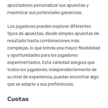
apostadores personalizar sus apuestas y
maximizar sus potenciales ganancias.
Los jugadores pueden explorar diferentes
tipos de apuestas, desde simples apuestas de
resultado hasta combinaciones más
complejas, lo que brinda una mayor flexibilidad
y oportunidades para los jugadores
experimentados. Esta variedad asegura que
todos los jugadores, independientemente de
su nivel de experiencia, puedan encontrar algo
que se adapte a sus preferencias.
Cuotas