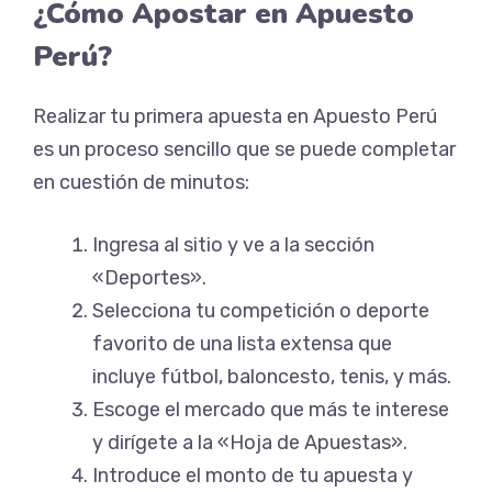
¿Cómo Apostar en Apuesto
Perú?
Realizar tu primera apuesta en Apuesto Perú
es un proceso sencillo que se puede completar
en cuestión de minutos:
Ingresa al sitio y ve a la sección
«Deportes».
Selecciona tu competición o deporte
favorito de una lista extensa que
incluye fútbol, baloncesto, tenis, y más.
Escoge el mercado que más te interese
y dirígete a la «Hoja de Apuestas».
Introduce el monto de tu apuesta y