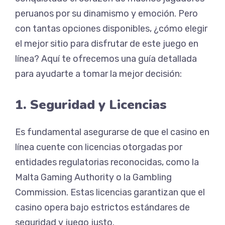
peruanos por su dinamismo y emoción. Pero
con tantas opciones disponibles, ¿cómo elegir
el mejor sitio para disfrutar de este juego en
línea? Aquí te ofrecemos una guía detallada
para ayudarte a tomar la mejor decisión:
1. Seguridad y Licencias
Es fundamental asegurarse de que el casino en
línea cuente con licencias otorgadas por
entidades regulatorias reconocidas, como la
Malta Gaming Authority o la Gambling
Commission. Estas licencias garantizan que el
casino opera bajo estrictos estándares de
seguridad y juego justo.