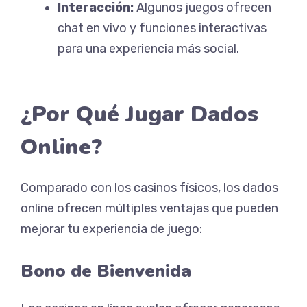
Interacción:
Algunos juegos ofrecen
chat en vivo y funciones interactivas
para una experiencia más social.
¿Por Qué Jugar Dados
Online?
Comparado con los casinos físicos, los dados
online ofrecen múltiples ventajas que pueden
mejorar tu experiencia de juego:
Bono de Bienvenida