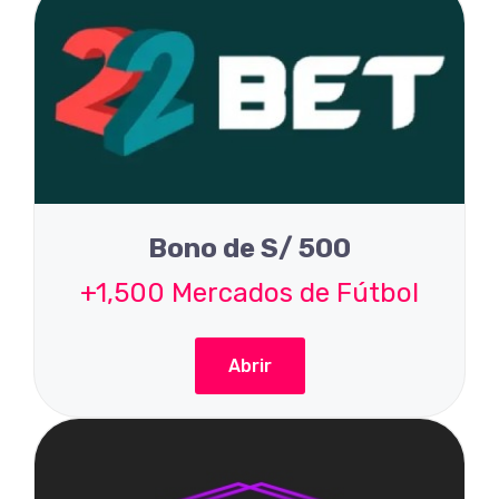
Bono de S/ 500
+1,500 Mercados de Fútbol
Abrir