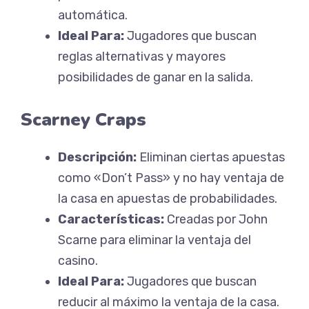
automática.
Ideal Para:
Jugadores que buscan
reglas alternativas y mayores
posibilidades de ganar en la salida.
Scarney Craps
Descripción:
Eliminan ciertas apuestas
como «Don’t Pass» y no hay ventaja de
la casa en apuestas de probabilidades.
Características:
Creadas por John
Scarne para eliminar la ventaja del
casino.
Ideal Para:
Jugadores que buscan
reducir al máximo la ventaja de la casa.