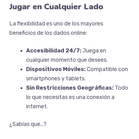
Jugar en Cualquier Lado
La flexibilidad es uno de los mayores
beneficios de los dados online:
Accesibilidad 24/7:
Juega en
cualquier momento que desees.
Dispositivos Móviles:
Compatible con
smartphones y tablets.
Sin Restricciones Geográficas:
Todo
lo que necesitas es una conexión a
internet.
¿Sabías que…?