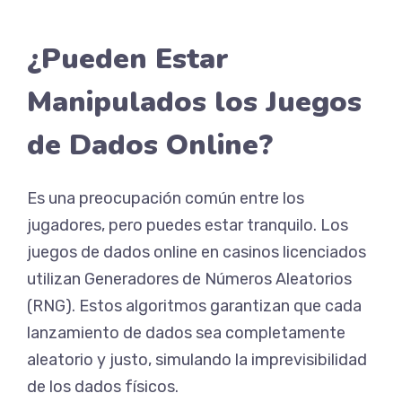
¿Pueden Estar
Manipulados los Juegos
de Dados Online?
Es una preocupación común entre los
jugadores, pero puedes estar tranquilo. Los
juegos de dados online en casinos licenciados
utilizan Generadores de Números Aleatorios
(RNG). Estos algoritmos garantizan que cada
lanzamiento de dados sea completamente
aleatorio y justo, simulando la imprevisibilidad
de los dados físicos.