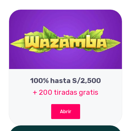
100% hasta S/2,500
+ 200 tiradas gratis
Abrir