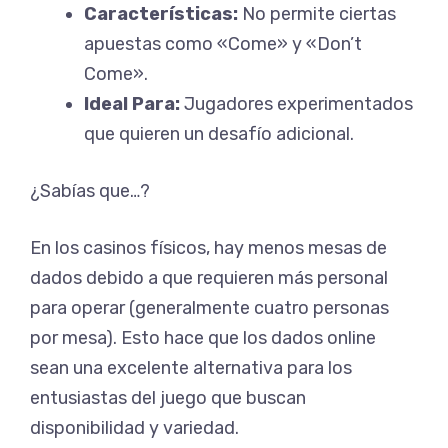
Características:
No permite ciertas
apuestas como «Come» y «Don’t
Come».
Ideal Para:
Jugadores experimentados
que quieren un desafío adicional.
¿Sabías que…?
En los casinos físicos, hay menos mesas de
dados debido a que requieren más personal
para operar (generalmente cuatro personas
por mesa). Esto hace que los dados online
sean una excelente alternativa para los
entusiastas del juego que buscan
disponibilidad y variedad.