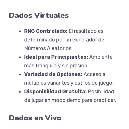
Dados Virtuales
RNG Controlado:
El resultado es
determinado por un Generador de
Números Aleatorios.
Ideal para Principiantes:
Ambiente
más tranquilo y sin presión.
Variedad de Opciones:
Acceso a
múltiples variantes y estilos de juego.
Disponibilidad Gratuita:
Posibilidad
de jugar en modo demo para practicar.
Dados en Vivo