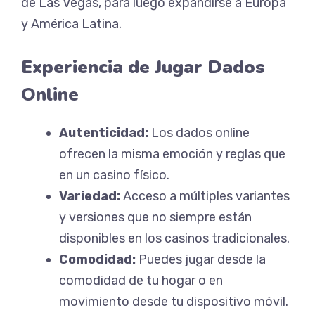
de Las Vegas, para luego expandirse a Europa
y América Latina.
Experiencia de Jugar Dados
Online
Autenticidad:
Los dados online
ofrecen la misma emoción y reglas que
en un casino físico.
Variedad:
Acceso a múltiples variantes
y versiones que no siempre están
disponibles en los casinos tradicionales.
Comodidad:
Puedes jugar desde la
comodidad de tu hogar o en
movimiento desde tu dispositivo móvil.