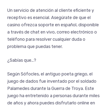
Un servicio de atención al cliente eficiente y
receptivo es esencial. Asegúrate de que el
casino ofrezca soporte en español, disponible
a través de chat en vivo, correo electrónico o
teléfono para resolver cualquier duda o
problema que puedas tener.
¿Sabías que…?
Según Sófocles, el antiguo poeta griego, el
juego de dados fue inventado por el soldado
Palamedes durante la Guerra de Troya. Este
juego ha entretenido a personas durante miles
de años y ahora puedes disfrutarlo online en