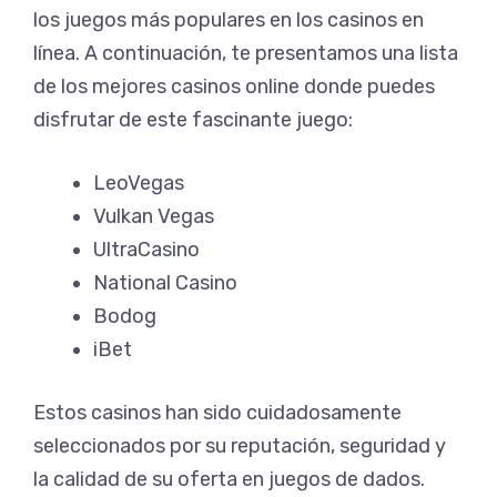
los juegos más populares en los casinos en
línea. A continuación, te presentamos una lista
de los mejores casinos online donde puedes
disfrutar de este fascinante juego:
LeoVegas
Vulkan Vegas
UltraCasino
National Casino
Bodog
iBet
Estos casinos han sido cuidadosamente
seleccionados por su reputación, seguridad y
la calidad de su oferta en juegos de dados.