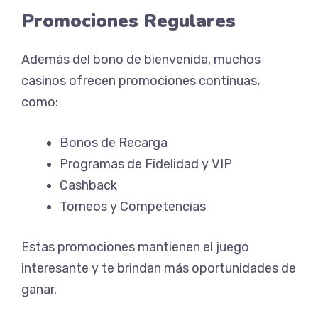
Promociones Regulares
Además del bono de bienvenida, muchos
casinos ofrecen promociones continuas,
como:
Bonos de Recarga
Programas de Fidelidad y VIP
Cashback
Torneos y Competencias
Estas promociones mantienen el juego
interesante y te brindan más oportunidades de
ganar.